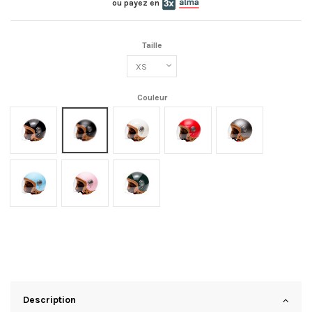
ou payez en
Taille
Couleur
Noir
Noir mat
Crème
Rouge
Titanium mat
Bleu
Pink mat
Green
Description