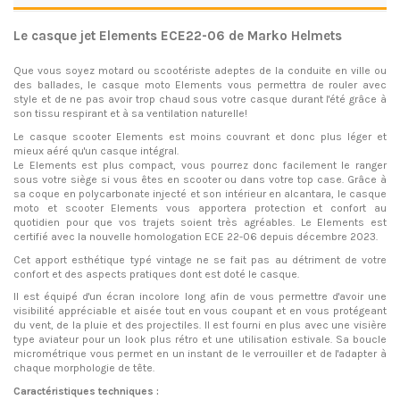
Le casque jet Elements ECE22-06 de Marko Helmets
Que vous soyez motard ou scootériste adeptes de la conduite en ville ou
des ballades, le casque moto Elements vous permettra de rouler avec
style et de ne pas avoir trop chaud sous votre casque durant l'été grâce à
son tissu respirant et à sa ventilation naturelle!
Le
casque scooter
Elements est moins couvrant et donc plus léger et
mieux aéré qu'un casque intégral.
Le Elements est plus compact, vous pourrez donc facilement le ranger
sous votre siège si vous êtes en scooter ou dans votre top case. Grâce à
sa coque en polycarbonate injecté et son intérieur en alcantara, le casque
moto et scooter Elements vous apportera protection et confort au
quotidien pour que vos trajets soient très agréables. Le Elements est
certifié avec la nouvelle homologation ECE 22-06 depuis décembre 2023.
Cet apport esthétique typé vintage ne se fait pas au détriment de votre
confort et des aspects pratiques dont est doté le casque.
Il est équipé d'un écran incolore long afin de vous permettre d'avoir une
visibilité appréciable et aisée tout en vous coupant et en vous protégeant
du vent, de la pluie et des projectiles. Il est fourni en plus avec une visière
type aviateur pour un look plus rétro et une utilisation estivale. Sa boucle
micrométrique vous permet en un instant de le verrouiller et de l'adapter à
chaque morphologie de tête.
Caractéristiques techniques :