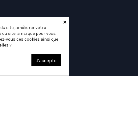
×
u site, améliorer votre
 du site, ainsi que pour vous
ez-vous ces cookies ainsi que
lles ?
J'accepte
Tandem Light - édition Paname Café