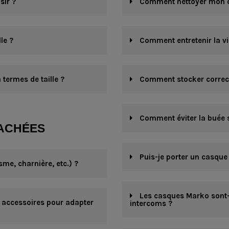
sir ?
Comment nettoyer mon 
le ?
Comment entretenir la vi
termes de taille ?
Comment stocker correct
Comment éviter la buée su
TACHÉES
Puis-je porter un casque
me, charnière, etc.) ?
Les casques Marko sont-
accessoires pour adapter
intercoms ?