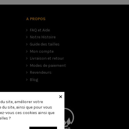
A PROPOS
FAQ et Aide
Notre Histoire
Guide des tailles
Mon compte
Livraison et retour
Modes de paiement
Revendeurs
Blog
×
u site, améliorer votre
 du site, ainsi que pour vous
ez-vous ces cookies ainsi que
lles ?