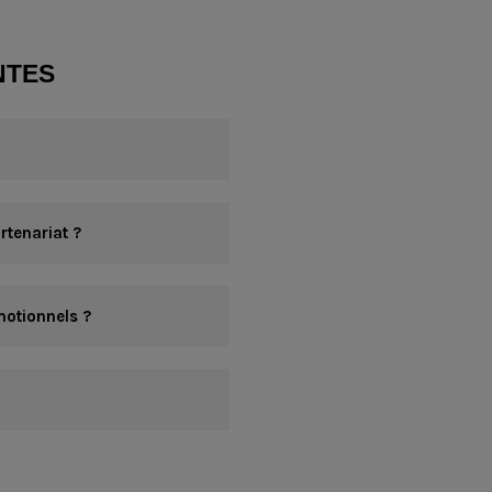
NTES
rtenariat ?
otionnels ?