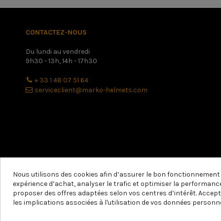
CONTACTEZ-NOUS
Du lundi au vendredi
9h30 - 13h, 14h - 17h30
+ 33 1 48 07 51 64
serviceclient@marko-helmets.com
Nous utilisons des cookies afin d’assurer le bon fonctionnement d
expérience d’achat, analyser le trafic et optimiser la performance
proposer des offres adaptées selon vos centres d’intérêt. Accept
les implications associées à l'utilisation de vos données personne