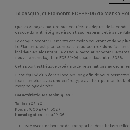
Le casque jet Elements ECE22-06 de Marko He
Que vous soyez motard ou scootériste adeptes de la conduite
casque durant l'été grâce à son tissu respirant et à sa ventila
Le
casque scooter
Elements est moins couvrant et donc plus l
Le Elements est plus compact, vous pourrez donc facilement
intérieur en alcantara, le casque moto et scooter Elements 
nouvelle homologation ECE 22-06 depuis décembre 2023.
Cet apport esthétique typé vintage ne se fait pas au détrimen
Il est équipé d'un écran incolore long afin de vous permettre 
fourni en plus avec une visière type aviateur pour un look p
morphologie de tête.
Caractéristiques techniques :
Tailles :
XS à XL.
Poids :
1000 g ( +/- 50g )
Homologation :
ecer22-06
Livré avec une housse de transport et des stickers réflé