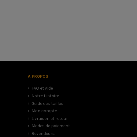
XS au XL
1000 gr (+/- 50gr)
Unisexe
A PROPOS
FAQ et Aide
Notre Histoire
Guide des tailles
Mon compte
Livraison et retour
Modes de paiement
Revendeurs