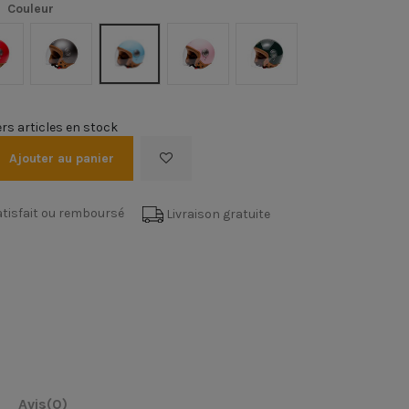
Couleur
ouge
Titanium mat
Bleu
Pink mat
Green
rs articles en stock
Ajouter au panier
tisfait ou remboursé
Livraison gratuite
Avis
(0)