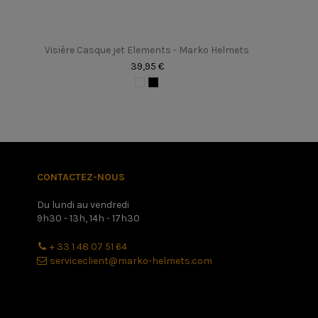
Tailles
Poids
Visière Casque jet Elements - Marko Helmets
Sexe
39,95 €
En stock
2 Produits
upc
160849
CONTACTEZ-NOUS
- Casque Enfant M-Kid
Du lundi au vendredi
9h30 - 13h, 14h - 17h30
+ 33 1 48 07 51 64
serviceclient@marko-helmets.com