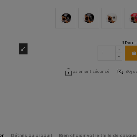
Noir
Noir mat
Crème
R
Dernie
paiement sécurisé
30j sa
on
Détails du produit
Bien choisir votre taille de casque