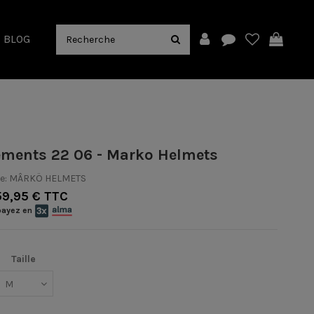
BLOG
lements 22 06 - Marko Helmets
e:
MÂRKÖ HELMETS
59,95 € TTC
payez en
Taille