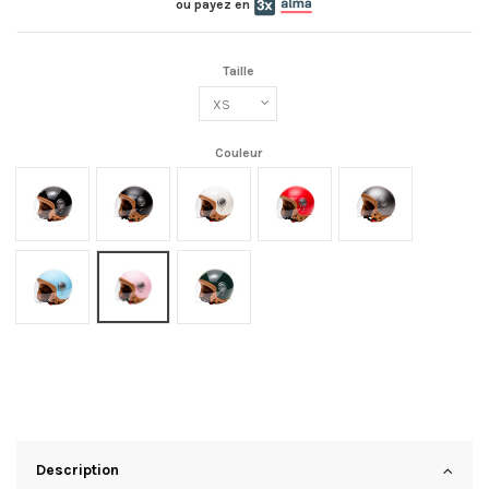
ou payez en
Taille
Couleur
Noir
Noir mat
Crème
Rouge
Titanium mat
Bleu
Pink mat
Green
Description