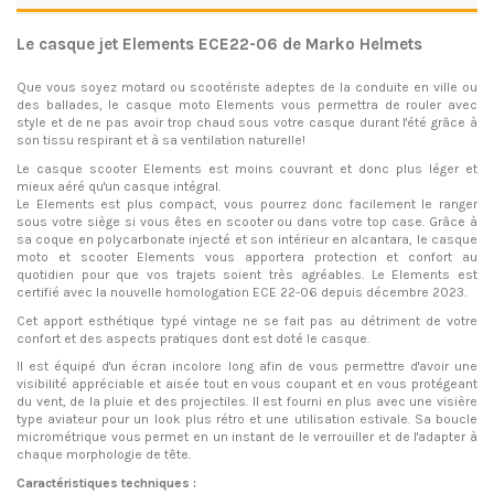
Le casque jet Elements ECE22-06 de Marko Helmets
Que vous soyez motard ou scootériste adeptes de la conduite en ville ou
des ballades, le casque moto Elements vous permettra de rouler avec
style et de ne pas avoir trop chaud sous votre casque durant l'été grâce à
son tissu respirant et à sa ventilation naturelle!
Le
casque scooter
Elements est moins couvrant et donc plus léger et
mieux aéré qu'un casque intégral.
Le Elements est plus compact, vous pourrez donc facilement le ranger
sous votre siège si vous êtes en scooter ou dans votre top case. Grâce à
sa coque en polycarbonate injecté et son intérieur en alcantara, le casque
moto et scooter Elements vous apportera protection et confort au
quotidien pour que vos trajets soient très agréables. Le Elements est
certifié avec la nouvelle homologation ECE 22-06 depuis décembre 2023.
Cet apport esthétique typé vintage ne se fait pas au détriment de votre
confort et des aspects pratiques dont est doté le casque.
Il est équipé d'un écran incolore long afin de vous permettre d'avoir une
visibilité appréciable et aisée tout en vous coupant et en vous protégeant
du vent, de la pluie et des projectiles. Il est fourni en plus avec une visière
type aviateur pour un look plus rétro et une utilisation estivale. Sa boucle
micrométrique vous permet en un instant de le verrouiller et de l'adapter à
chaque morphologie de tête.
Caractéristiques techniques :