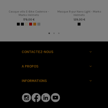
Casque vélo E-Bike Cadence -
Masque R-pur Nano Light - Marko
Marko Helmets
Helmets
179,00 €
129,00 €
CONTACTEZ-NOUS
A PROPOS
INFORMATIONS