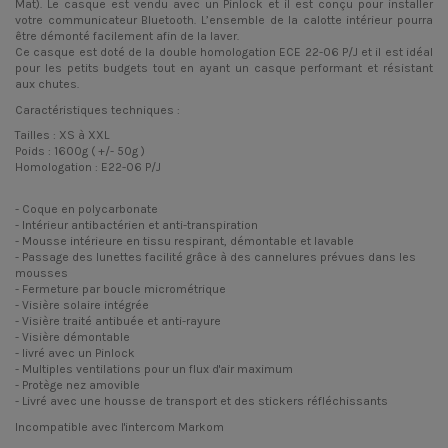
Mat). Le casque est vendu avec un Pinlock et il est conçu pour installer
votre communicateur Bluetooth. L’ensemble de la calotte intérieur pourra
être démonté facilement afin de la laver.
Ce casque est doté de la double homologation ECE 22-06 P/J et il est idéal
pour les petits budgets tout en ayant un casque performant et résistant
aux chutes.
Caractéristiques techniques :
Tailles : XS à XXL
Poids : 1600g ( +/- 50g )
Homologation : E22-06 P/J
- Coque en polycarbonate
- Intérieur antibactérien et anti-transpiration
- Mousse intérieure en tissu respirant, démontable et lavable
- Passage des lunettes facilité grâce à des cannelures prévues dans les
mousses
- Fermeture par boucle micrométrique
- Visière solaire intégrée
- Visière traité antibuée et anti-rayure
- Visière démontable
- livré avec un Pinlock
- Multiples ventilations pour un flux d'air maximum
- Protège nez amovible
- Livré avec une housse de transport et des stickers réfléchissants
Incompatible avec l'intercom Markom