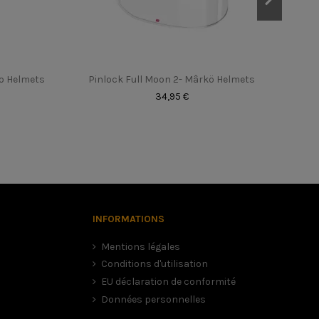
ko Helmets
Pinlock Full Moon 2- Mârkö Helmets
34,95 €
INFORMATIONS
Mentions légales
Conditions d'utilisation
EU déclaration de conformité
Données personnelles