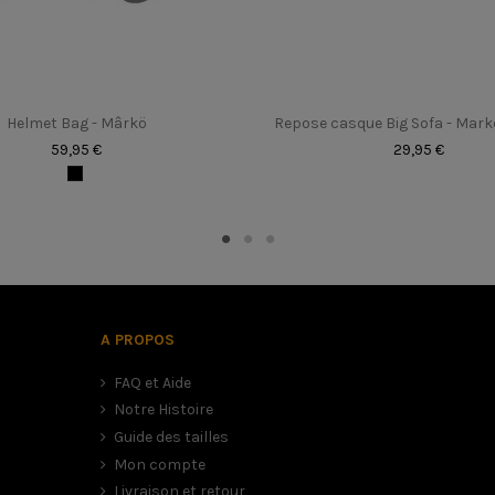
Oui
XS au XXL
1100 gr (+/- 50gr)
Helmet Bag - Mârkö
Repose casque Big Sofa - Mar
Unisexe
59,95 €
29,95 €
A PROPOS
FAQ et Aide
Notre Histoire
Guide des tailles
Mon compte
Livraison et retour