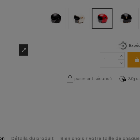
Noir mat
Crème
Rouge
Black/
Expéd
paiement sécurisé
30j sa
on
Détails du produit
Bien choisir votre taille de casque