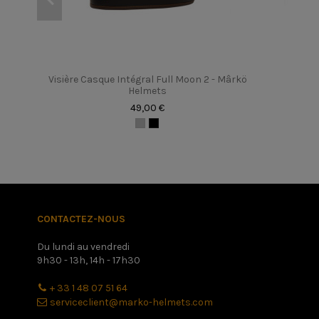
Porteur de lunettes
Tailles
Poids
Visière Casque Intégral Full Moon 2 - Mârkö
Sexe
Helmets
49,00 €
En stock
17 Produits
upc
72717
- Casque Enfant M-Kid
CONTACTEZ-NOUS
Du lundi au vendredi
9h30 - 13h, 14h - 17h30
+ 33 1 48 07 51 64
serviceclient@marko-helmets.com