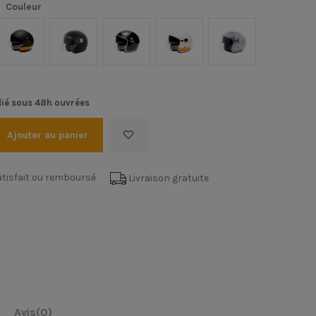
Couleur
Gold
Noir mat/Orange
Noir Mat/Or
Noir/Chrome
Blanc/Orange
Argent
ié sous 48h ouvrées
Ajouter au panier
tisfait ou remboursé
Livraison gratuite
Avis
(0)