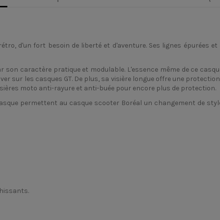
étro, d'un fort besoin de liberté et d'aventure. Ses lignes épurées
 son caractère pratique et modulable. L'essence même de ce casque j
trouver sur les casques GT. De plus, sa visière longue offre une protect
visières moto anti-rayure et anti-buée pour encore plus de protection.
u casque permettent au casque scooter Boréal un changement de style
chissants.