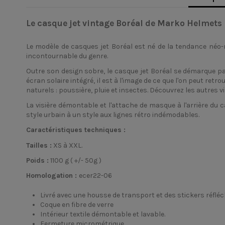
Le casque jet vintage Boréal de Marko Helmets
Le modèle de
casques jet Boréal
est né de la tendance néo-r
incontournable du genre.
Outre son design sobre, le casque jet Boréal se démarque par
écran solaire intégré, il est à l'image de ce que l'on peut re
naturels : poussière, pluie et insectes. Découvrez les autres 
La visière démontable et l'attache de masque à l'arrière d
style urbain à un style aux lignes rétro indémodables.
Caractéristiques techniques :
Tailles :
XS à XXL.
Poids :
1100 g ( +/- 50g )
Homologation :
ecer22-06
Livré avec une housse de transport et des stickers réflé
Coque en fibre de verre
Intérieur textile démontable et lavable.
Fermeture micrométrique.