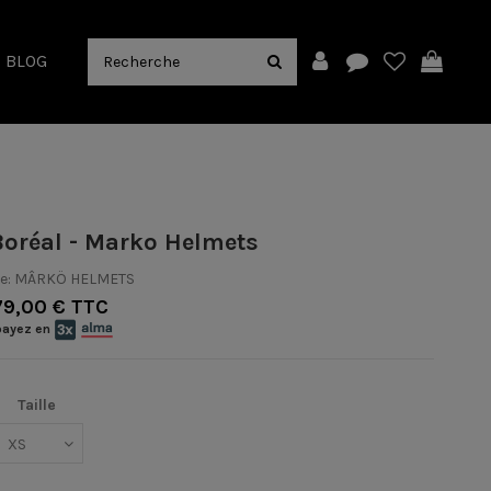
BLOG
oréal - Marko Helmets
e:
MÂRKÖ HELMETS
79,00 € TTC
payez en
Taille