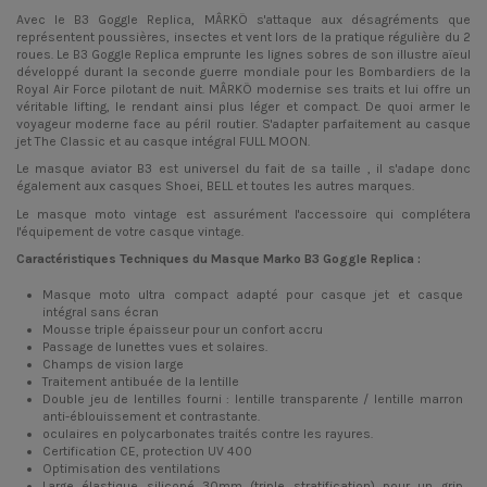
Avec le B3 Goggle Replica, MÂRKÖ s'attaque aux désagréments que
représentent poussières, insectes et vent lors de la pratique régulière du 2
roues. Le B3 Goggle Replica emprunte les lignes sobres de son illustre aïeul
développé durant la seconde guerre mondiale pour les Bombardiers de la
Royal Air Force pilotant de nuit. MÂRKÖ modernise ses traits et lui offre un
véritable lifting, le rendant ainsi plus léger et compact. De quoi armer le
voyageur moderne face au péril routier. S'adapter parfaitement au casque
jet The Classic et au casque intégral FULL MOON.
Le masque aviator B3 est universel du fait de sa taille , il s'adape donc
également aux casques Shoei, BELL et toutes les autres marques.
Le masque moto vintage est assurément l'accessoire qui complétera
l'équipement de votre casque vintage.
Caractéristiques Techniques du Masque Marko B3 Goggle Replica :
Masque moto ultra compact adapté pour casque jet et casque
intégral sans écran
Mousse triple épaisseur pour un confort accru
Passage de lunettes vues et solaires.
Champs de vision large
Traitement antibuée de la lentille
Double jeu de lentilles fourni : lentille transparente / lentille marron
anti-éblouissement et contrastante.
oculaires en polycarbonates traités contre les rayures.
Certification CE, protection UV 400
Optimisation des ventilations
Large élastique siliconé 30mm (triple stratification) pour un grip