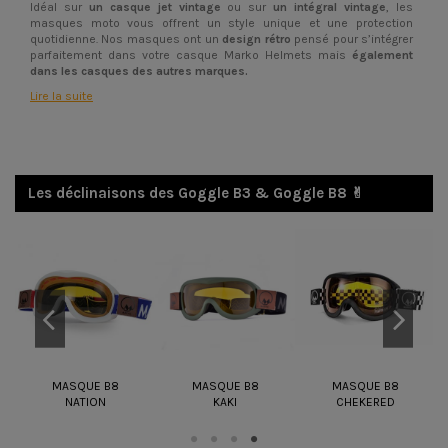
Idéal sur
un casque jet vintage
ou sur
un intégral vintage
, les
masques moto vous offrent un style unique et une protection
quotidienne. Nos masques ont un
design rétro
pensé pour s’intégrer
parfaitement dans votre casque Marko Helmets mais
également
dans les casques des autres marques.
Lire la suite
Les déclinaisons des Goggle B3 & Goggle B8 ✌︎
MASQUE B8
MASQUE B8
MASQUE B8
NATION
KAKI
CHEKERED