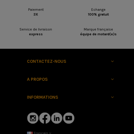
Paiement
Echange
3X
100% gratuit
Service de livraison
Marque française
express
équipe de motard(e)s
CONTACTEZ-NOUS
A PROPOS
INFORMATIONS
Français