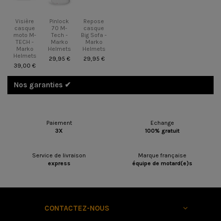
Visière
Pinlock
Repose
casque
70 M-
casque
moto M-
Tech -
Big Sofa -
TECH -
Marko
Marko
Marko
Helmets
Helmets
Helmets
29,95 €
29,95 €
39,00 €
Nos garanties ✔︎
Paiement
Echange
3X
100% gratuit
Service de livraison
Marque française
express
équipe de motard(e)s
CONTACTEZ-NOUS