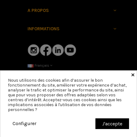
A PROPOS
INFORMATIONS
Français
×
Nous utilisons des cookies afin d’assurer le bon
fonctionnement du site, améliorer votre expérience d’achat,
analyser le trafic et optimiser la performance du site, ainsi
que pour vous proposer des offres adaptées selon vos
centres d’intérêt. Acceptez-vous ces cookies ainsi que les
implications associées à l'utilisation de vos données
personnelles ?
Configurer
J'accepte
Copyright © 2025 Mârkö Helmets. Tous droits réservés
47 boulevard
Beaumarchais 75003 Paris, France