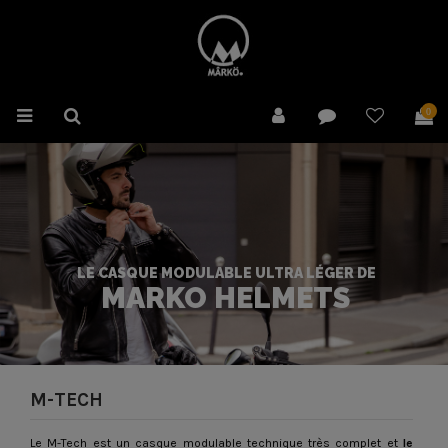
0
LE CASQUE MODULABLE ULTRA LÉGER DE
MARKO HELMETS
M-TECH
Le M-Tech est un casque modulable technique très complet et
le