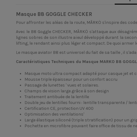
Masque B8 GOGGLE CHECKER
Pour affronter les aléas de la route, MÂRKÖ s'inspire des co
Avec le B8 Goggle CHECKER, MÂRKÖ s'attaque aux désagrémen
lignes sobres de son illustre aïeul développé durant la secon
lifting, le rendant ainsi plus léger et compact. De quoi armer
Le masque aviator B8 est universel du fait de sa taille , il s
Caractéristiques Techniques du Masque MARKO B8 GOGG
Masque moto ultra compact adapté pour casque jet et c
Mousse triple épaisseur pour un confort accru
Passage de lunettes ' vues et solaires.
Champs de vision large grâce à son design
Traitement antibuée de la lentille
Double jeu de lentilles fourni : lentille transparente / l
Certification CE, protection UV 400
Optimisation des ventilations'
Large élastique siliconé (triple stratification) pour un gr
Pochette en microfibre pouvant faire office de tissu de 
Connaître sa taille de casque Marko Helmets