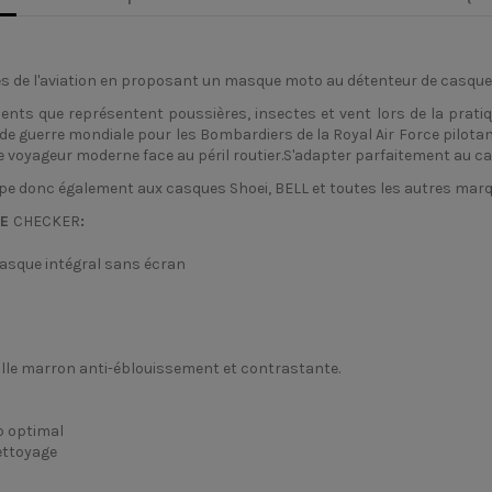
des de l'aviation en proposant un masque moto au détenteur de casque 
ts que représentent poussières, insectes et vent lors de la pratiq
de guerre mondiale pour les Bombardiers de la Royal Air Force pilotant
 le voyageur moderne face au péril routier.S'adapter parfaitement au c
'adape donc également aux casques Shoei, BELL et toutes les autres mar
LE
CHECKER
:
asque intégral sans écran
entille marron anti-éblouissement et contrastante.
ip optimal
nettoyage