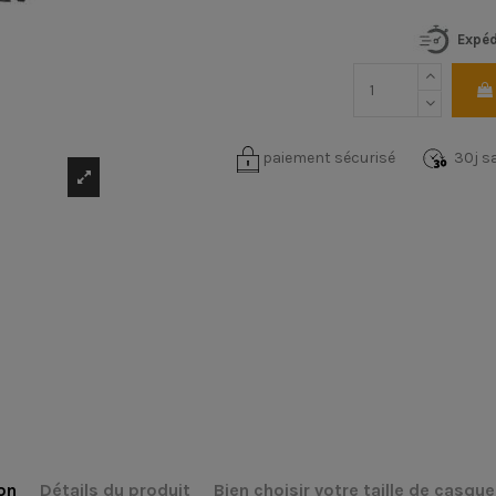
Expéd
paiement sécurisé
30j sa
on
Détails du produit
Bien choisir votre taille de casque