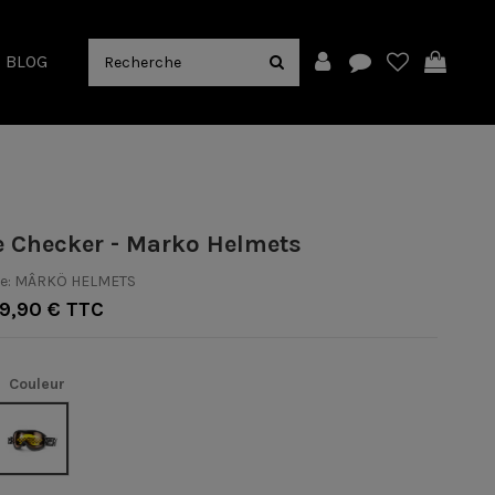
BLOG
 Checker - Marko Helmets
e:
MÂRKÖ HELMETS
9,90 € TTC
Couleur
Noir/Blanc