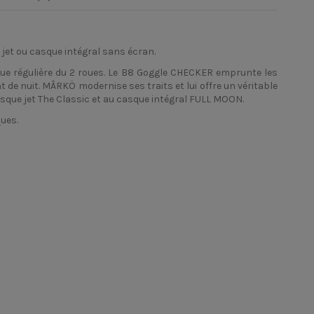
jet ou casque intégral sans écran.
ue régulière du 2 roues. Le B8 Goggle CHECKER emprunte les
 de nuit. MÂRKÖ modernise ses traits et lui offre un véritable
asque jet The Classic et au
casque intégral
FULL MOON.
ques.