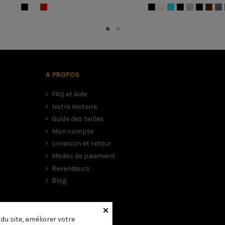
A PROPOS
FAQ et Aide
Notre Histoire
Guide des tailles
Mon compte
Livraison et retour
Modes de paiement
Revendeurs
Blog
, veuillez vous rapporter au tableau ci-dessus.
×
ns ce cas nous vous conseillons de choisir la taille la plus petite
u site, améliorer votre
d’avoir un casque large et donc dangereux.