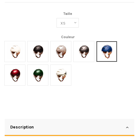
Taille
Couleur
Crème
Noir mat/Marron
Champagne
Titanium mat/Marron
Bleu mat
Cherry
Green
Crème Zadig
Description