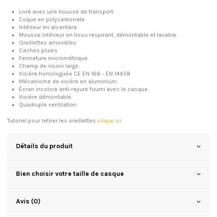
Livré avec une housse de transport
Coque en polycarbonate
Intérieur en alcantara.
Mousse intérieur en tissu respirant, démontable et lavable.
Oreillettes amovibles
Caches pluies
Fermeture micrométrique.
Champ de vision large.
Visière homologuée CE EN 166 - EN 14458
Mécanisme de visière en aluminium.
Écran incolore anti-rayure fourni avec le casque.
Visière démontable
Quadruple ventilation
Tutoriel pour retirer les oreillettes
clique ici
Détails du produit
Bien choisir votre taille de casque
Avis (0)