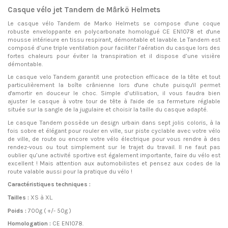
Casque vélo jet Tandem de Mârkö Helmets
Le casque vélo Tandem de Marko Helmets se compose d'une coque
robuste enveloppante en polycarbonate homologué CE EN1078 et d'une
mousse intérieure en tissu respirant, démontable et lavable. Le Tandem est
composé d’une triple ventilation pour faciliter l’aération du casque lors des
fortes chaleurs pour éviter la transpiration et il dispose d’une visière
démontable.
Le
casque velo
Tandem garantit une protection efficace de la tête et tout
particulièrement la boîte crânienne lors d'une chute puisqu'il permet
d'amortir en douceur le choc. Simple d’utilisation, il vous faudra bien
ajuster le casque à votre tour de tête à l'aide de sa fermeture réglable
située sur la sangle de la jugulaire et choisir la taille du casque adapté.
Le casque Tandem possède un design urbain dans sept jolis coloris, à la
fois sobre et élégant pour rouler en ville, sur piste cyclable avec votre vélo
de ville, de route ou encore votre vélo électrique pour vous rendre à des
rendez-vous ou tout simplement sur le trajet du travail. Il ne faut pas
oublier qu’une activité sportive est également importante, faire du vélo est
excellent ! Mais attention aux automobilistes et pensez aux codes de la
route valable aussi pour la pratique du vélo !
Caractéristiques techniques :
Tailles :
XS à XL.
Poids :
700g ( +/- 50g )
Homologation :
CE EN1078.