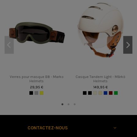
Verres pour masque B8 - Marko
Casque Tandem Light - Mârkö
Helmets
Helmets
29,95 €
149,95 €
CONTACTEZ-NOUS