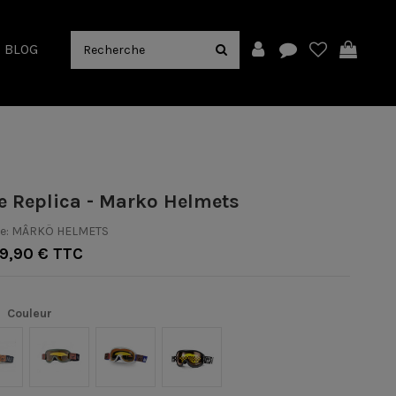
BLOG
 Replica - Marko Helmets
e:
MÂRKÖ HELMETS
9,90 € TTC
Couleur
able
Kaki
Bleu/Blanc/Rouge
Noir/Blanc