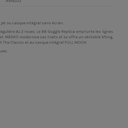
Avis
(0)
jet ou casque intégral sans écran.
égulière du 2 roues. Le B8 Goggle Replica emprunte les lignes
. MÂRKÖ modernise ses traits et lui offre un véritable lifting,
t The Classic et au
casque intégral
FULL MOON.
ques.