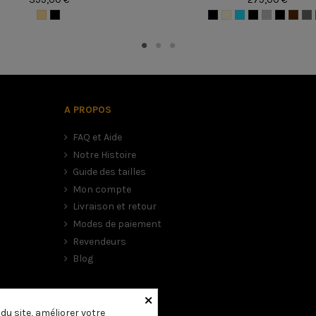
A PROPOS
FAQ et Aide
Notre Histoire
Guide des tailles
Mon compte
Livraison et retour
Modes de paiement
Revendeurs
Blog
, veuillez vous rapporter au tableau ci-dessus.
×
ns ce cas nous vous conseillons de choisir la taille la plus petite
u site, améliorer votre
d’avoir un casque large et donc dangereux.