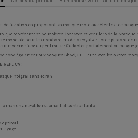
on
Détails du produit
Bien choisir votre taille de casque
des de l'aviation en proposant un masque moto au détenteur de casque 
que représentent poussières, insectes et vent lors de la pratique r
e mondiale pour les Bombardiers de la Royal Air Force pilotant de nuit
geur moderne face au péril routier.S'adapter parfaitement au casque je
'adape donc également aux casques Shoei, BELL et toutes les autres mar
E REPLICA:
asque intégral sans écran
entille marron anti-éblouissement et contrastante.
ip optimal
nettoyage