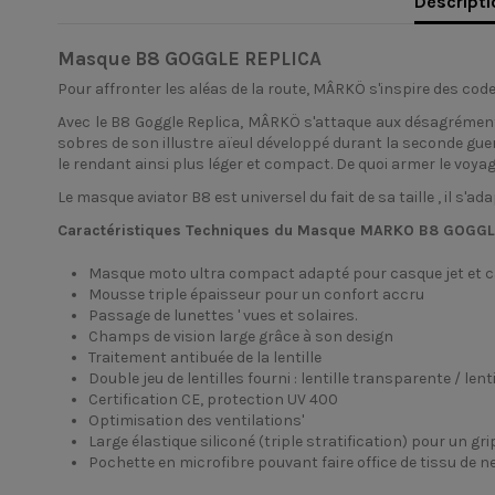
Descripti
Masque B8 GOGGLE REPLICA
Pour affronter les aléas de la route, MÂRKÖ s'inspire des co
Avec le B8 Goggle Replica, MÂRKÖ s'attaque aux désagréments 
sobres de son illustre aïeul développé durant la seconde guerr
le rendant ainsi plus léger et compact. De quoi armer le voya
Le masque aviator B8 est universel du fait de sa taille , il s
Caractéristiques Techniques du Masque MARKO B8 GOGGL
Masque moto ultra compact adapté pour casque jet et c
Mousse triple épaisseur pour un confort accru
Passage de lunettes ' vues et solaires.
Champs de vision large grâce à son design
Traitement antibuée de la lentille
Double jeu de lentilles fourni : lentille transparente / l
Certification CE, protection UV 400
Optimisation des ventilations'
Large élastique siliconé (triple stratification) pour un gr
Pochette en microfibre pouvant faire office de tissu de 
Connaître sa taille de casque Marko Helmets