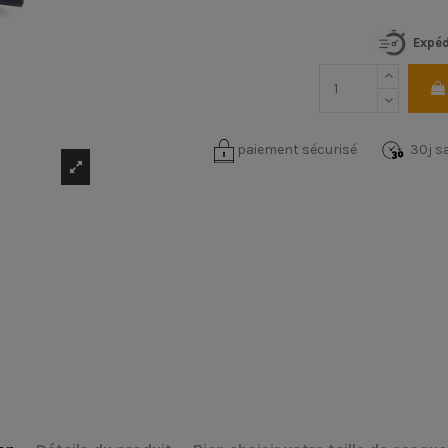
Expéd
paiement sécurisé
30j sa