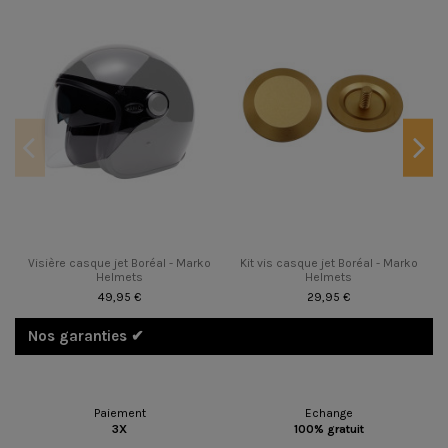
Visière casque jet Boréal - Marko
Kit vis casque jet Boréal - Marko
M
Helmets
Helmets
49,95 €
29,95 €
Nos garanties ✔︎
Paiement
Echange
3X
100% gratuit