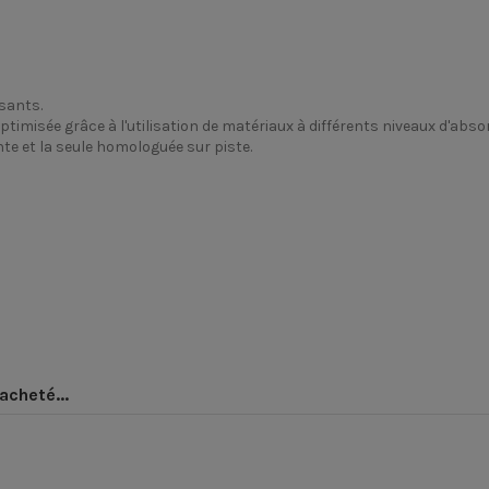
ssants.
timisée grâce à l'utilisation de matériaux à différents niveaux d'abso
te et la seule homologuée sur piste.
Casque moto intégral
récier la morphologie de votre tête, afin de correctement chois
Marko Helmets
acheté...
pour rouler en deux roues, cela doit être pris avec sérieux et 
 Chat en ligne pour vous conseiller et vous proposer le casque 
Oui
Fibre composite