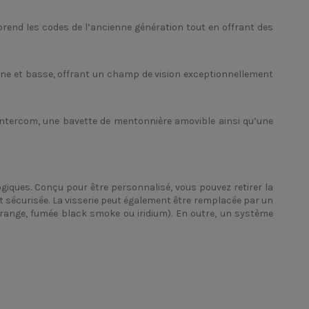
eprend les codes de l’ancienne génération tout en offrant des
fine et basse, offrant un champ de vision exceptionnellement
 Intercom, une bavette de mentonnière amovible ainsi qu’une
ogiques. Conçu pour être personnalisé, vous pouvez retirer la
et sécurisée. La visserie peut également être remplacée par un
(orange, fumée black smoke ou iridium). En outre, un système