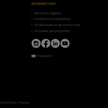
INFORMATIONS
Mentions légales
Conditions d'utilisation
EU déclaration de conformité
Données personnelles
Français
. Il vaut mieux un casque légèrement trop petit avec un peu
ne et que celui-ci ne correspond pas à votre taille, sachez
5003 Paris, France