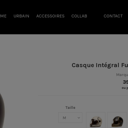
SME
URBAIN
ACCESSOIRES
COLLAB
CONTACT
Casque Intégral F
Marqu
3
ou 
Taille
Beige/Noir
Black