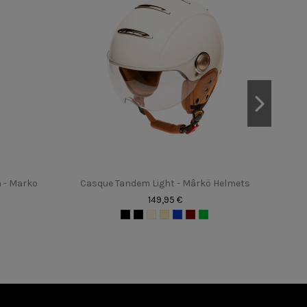
celle et une règle pour rapporter la longueur que vous
n - Marko
Casque Tandem Light - Mârkö Helmets
149,95 €