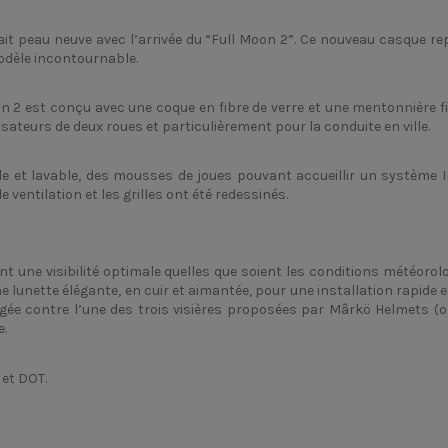
ait peau neuve avec l’arrivée du “Full Moon 2”. Ce nouveau casque r
odèle incontournable.
on 2 est conçu avec une coque en fibre de verre et une mentonnière 
isateurs de deux roues et particulièrement pour la conduite en ville.
ble et lavable, des mousses de joues pouvant accueillir un système
ventilation et les grilles ont été redessinés.
nt une visibilité optimale quelles que soient les conditions météorol
e lunette élégante, en cuir et aimantée, pour une installation rapide 
changée contre l’une des trois visières proposées par Mârkö Helmets 
e.
 et DOT.