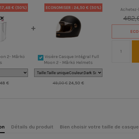
17,48 € (50%)
ECONOMISER :
24,50 € (50%)
Achetez-l
482,
ECO
oon 2- Mârkö
Visière Casque Intégral Full
s
Moon 2 - Mârkö Helmets
,48 €
49,00 €
24,50 €
on
Détails du produit
Bien choisir votre taille de casque