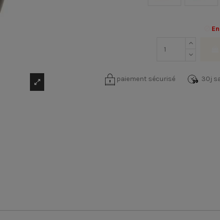
En
paiement sécurisé
30j sa