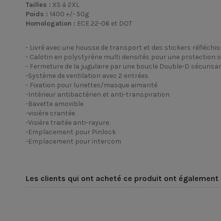
Tailles :
XS à 2XL
Poids :
1400 +/- 50g
Homologation :
ECE 22-06 et DOT
- Livré avec une housse de transport et des stickers réfléchi
- Calotin en polystyrène multi densités pour une protection op
- Fermeture de la jugulaire par une boucle Double-D sécurisan
-Système de ventilation avec 2 entrées
- Fixation pour lunettes/masque aimanté
-Intérieur antibactérien et anti-transpiration
-Bavette amovible
-visière crantée
-Visière traitée anti-rayure
-Emplacement pour Pinlock
-Emplacement pour intercom
Connaître sa taille de casque Marko Helmets
Type d'équipement
Aucun Avis
Voici quelques conseils qui vous permettront de bien app
Marque
Les clients qui ont acheté ce produit ont également 
Quel que soit l’équipement de sécurité que vous achetez 
Livré avec housse
nous tenons à votre disposition par téléphone ou sur le
Type de coque
Ma taille de casque Marko Helmets ?