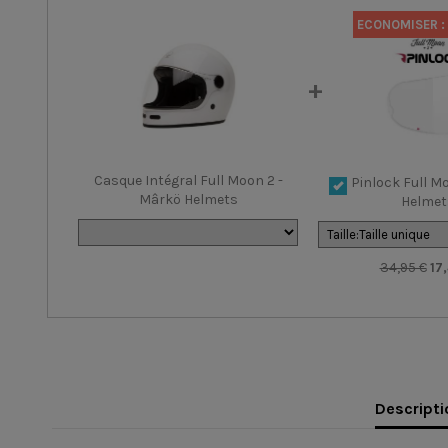
ECONOMISER :
Casque Intégral Full Moon 2 -
Pinlock Full M
Mârkö Helmets
Helmet
34,95 €
17
Descripti