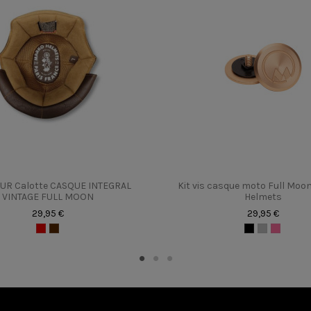
Full Moon 2
ir d’un mètre de couturier. Si vous n’en avez pas, prenez une fi
Oui
au-dessus de vos sourcils, là où votre crâne est le plus large.
Boucle Double-D
Non
Oui
Oui
XS au XXL
1400 gr (+/-50gr)
EUR Calotte CASQUE INTEGRAL
Kit vis casque moto Full Moo
Unisexe
VINTAGE FULL MOON
Helmets
29,95 €
29,95 €