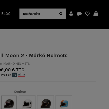
BLOG
ull Moon 2 - Mârkö Helmets
e:
MÂRKÖ HELMETS
99,00 € TTC
payez en
Couleur
Titan Mat
/Gold
Black
White
Black Mat/Brown
Blue/Orange