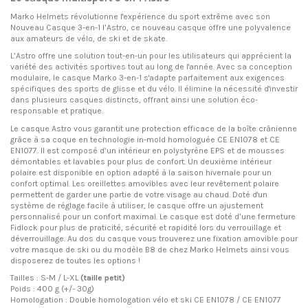
Marko Helmets révolutionne l'expérience du sport extrême avec son
Nouveau Casque 3-en-1 l’Astro, ce nouveau casque offre une polyvalence
aux amateurs de vélo, de ski et de skate.
L’Astro offre une solution tout-en-un pour les utilisateurs qui apprécient la
variété des activités sportives tout au long de l'année. Avec sa conception
modulaire, le casque Marko 3-en-1 s'adapte parfaitement aux exigences
spécifiques des sports de glisse et du vélo. Il élimine la nécessité d'investir
dans plusieurs casques distincts, offrant ainsi une solution éco-
responsable et pratique.
Le casque Astro vous garantit une protection efficace de la boîte crânienne
grâce à sa coque en technologie in-mold homologuée CE EN1078 et CE
EN1077. Il est composé d’un intérieur en polystyrène EPS et de mousses
démontables et lavables pour plus de confort. Un deuxième intérieur
polaire est disponible en option adapté à la saison hivernale pour un
confort optimal. Les oreillettes amovibles avec leur revêtement polaire
permettent de garder une partie de votre visage au chaud. Doté d'un
système de réglage facile à utiliser, le casque offre un ajustement
personnalisé pour un confort maximal. Le casque est doté d’une fermeture
Fidlock pour plus de praticité, sécurité et rapidité lors du verrouillage et
déverrouillage. Au dos du casque vous trouverez une fixation amovible pour
votre masque de ski ou du modèle B8 de chez Marko Helmets ainsi vous
disposerez de toutes les options !
Tailles : S-M / L-XL
(taille petit)
Poids : 400 g (+/- 30g)
Homologation : Double homologation vélo et ski CE EN1078 / CE EN1077