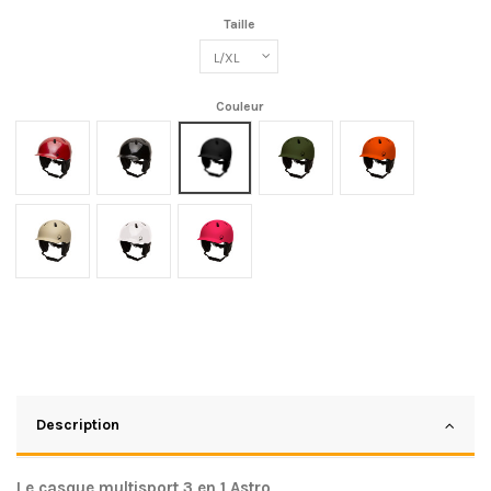
Taille
Couleur
Cherry
Black
Black Matt
Kaki Mat
Orange Mat
Stone Matt
White
Fushia
Description
Le casque multisport 3 en 1 Astro