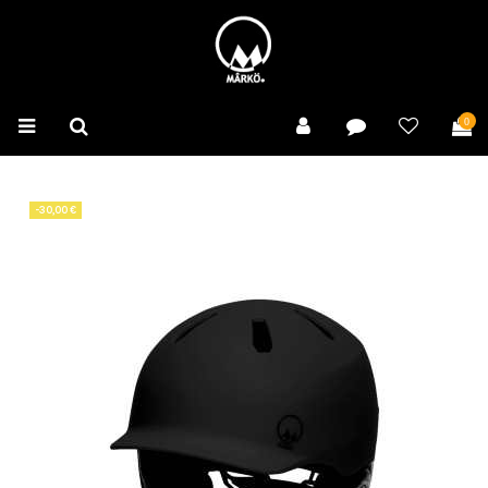
0
-30,00 €