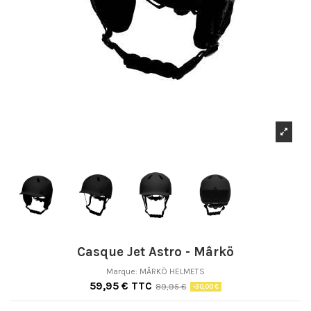
Casque Jet Astro - Mârkö
Marque:
MÂRKÖ HELMETS
59,95 € TTC
89,95 €
-30,00 €