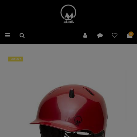
0
-30,00 €