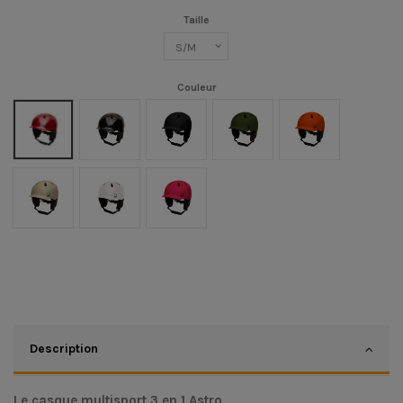
Taille
Couleur
Cherry
Black
Black Matt
Kaki Mat
Orange Mat
Stone Matt
White
Fushia
Description
Le casque multisport 3 en 1 Astro