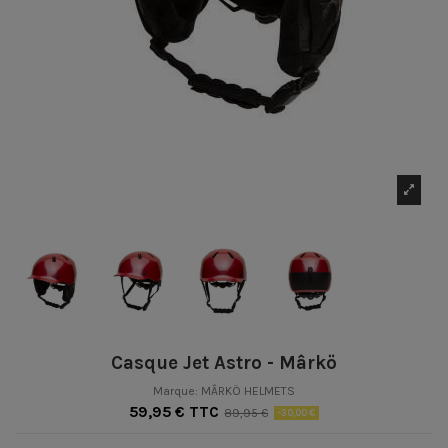
Casque Jet Astro - Mârkö
Marque:
MÂRKÖ HELMETS
59,95 € TTC
89,95 €
-30,00 €