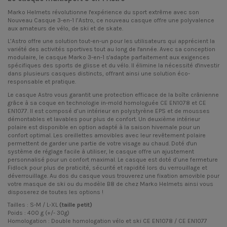
Marko Helmets révolutionne l'expérience du sport extrême avec son
Nouveau Casque 3-en-1 l’Astro, ce nouveau casque offre une polyvalence
aux amateurs de vélo, de ski et de skate.
L’Astro offre une solution tout-en-un pour les utilisateurs qui apprécient la
variété des activités sportives tout au long de l'année. Avec sa conception
modulaire, le casque Marko 3-en-1 s'adapte parfaitement aux exigences
spécifiques des sports de glisse et du vélo. Il élimine la nécessité d'investir
dans plusieurs casques distincts, offrant ainsi une solution éco-
responsable et pratique.
Le casque Astro vous garantit une protection efficace de la boîte crânienne
grâce à sa coque en technologie in-mold homologuée CE EN1078 et CE
EN1077. Il est composé d’un intérieur en polystyrène EPS et de mousses
démontables et lavables pour plus de confort. Un deuxième intérieur
polaire est disponible en option adapté à la saison hivernale pour un
confort optimal. Les oreillettes amovibles avec leur revêtement polaire
permettent de garder une partie de votre visage au chaud. Doté d'un
système de réglage facile à utiliser, le casque offre un ajustement
personnalisé pour un confort maximal. Le casque est doté d’une fermeture
Fidlock pour plus de praticité, sécurité et rapidité lors du verrouillage et
déverrouillage. Au dos du casque vous trouverez une fixation amovible pour
votre masque de ski ou du modèle B8 de chez Marko Helmets ainsi vous
disposerez de toutes les options !
Tailles : S-M / L-XL
(taille petit)
Poids : 400 g (+/- 30g)
Homologation : Double homologation vélo et ski CE EN1078 / CE EN1077